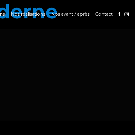
oderne
ons
Nos réalisations
Nos avant / après
Contact