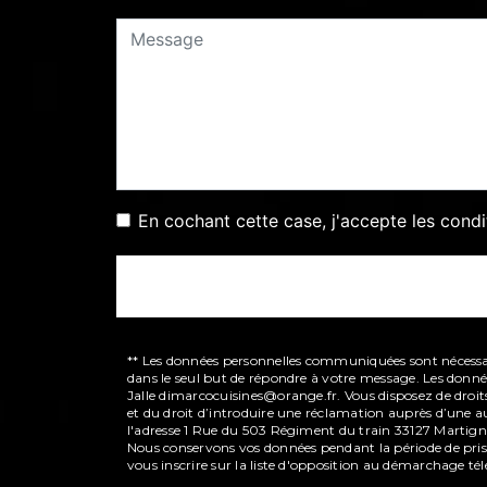
En cochant cette case, j'accepte les condi
** Les données personnelles communiquées sont nécessaire
dans le seul but de répondre à votre message. Les donn
Jalle dimarcocuisines@orange.fr. Vous disposez de droits
et du droit d’introduire une réclamation auprès d’une au
l'adresse 1 Rue du 503 Régiment du train 33127 Martigna
Nous conservons vos données pendant la période de prise 
vous inscrire sur la liste d'opposition au démarchage té