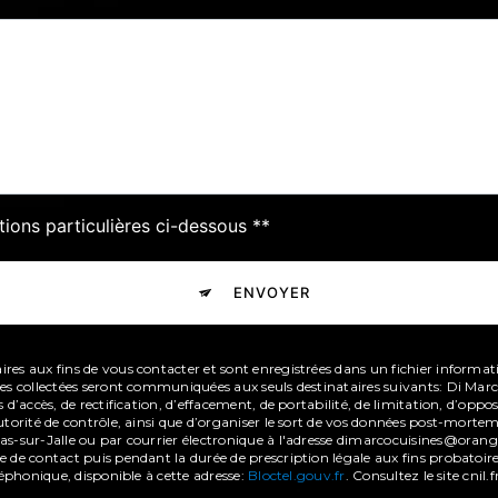
tions particulières ci-dessous **
ENVOYER
s aux fins de vous contacter et sont enregistrées dans un fichier informatisé
ées collectées seront communiquées aux seuls destinataires suivants: Di Ma
 d’accès, de rectification, d’effacement, de portabilité, de limitation, d’op
torité de contrôle, ainsi que d’organiser le sort de vos données post-mortem
s-sur-Jalle ou par courrier électronique à l'adresse dimarcocuisines@orange.
de contact puis pendant la durée de prescription légale aux fins probatoires
léphonique, disponible à cette adresse:
Bloctel.gouv.fr
. Consultez le site cnil