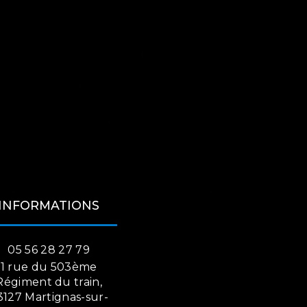
INFORMATIONS
05 56 28 27 79
1 rue du 503ème
Régiment du train,
3127 Martignas-sur-