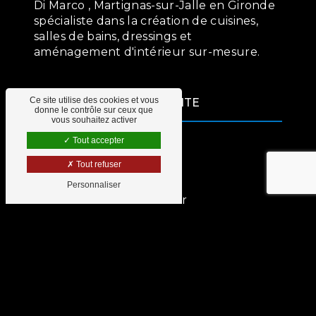
Di Marco , Martignas-sur-Jalle en Gironde
spécialiste dans la création de cuisines,
salles de bains, dressings et
aménagement d'intérieur sur-mesure.
Ce site utilise des cookies et vous
PLAN DU SITE
donne le contrôle sur ceux que
vous souhaitez activer
Tout accepter
Cuisines
Salles de bains
Tout refuser
Dressings
Personnaliser
Aménagement d'intérieur
Contact
INFORMATIONS
05 56 28 27 79